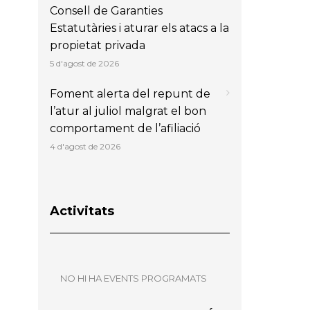
Consell de Garanties
Estatutàries i aturar els atacs a la
propietat privada
5 d'agost de 2026
Foment alerta del repunt de
l’atur al juliol malgrat el bon
comportament de l’afiliació
4 d'agost de 2026
Activitats
NO HI HA EVENTS PROGRAMATS