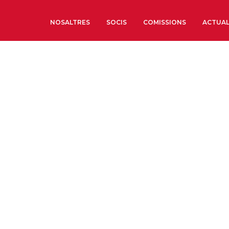
NOSALTRES
SOCIS
COMISSIONS
ACTUAL
Sobre nosaltres
Òrgans de Govern
Òrgans Consultius
Estructura Executiva
Institut d’Estudis Estrat
Societat Barcelonesa d’
Econòmics i Socials
Organitzacions territori
Organitzacions sectoria
Coneix més