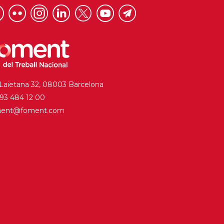
 Laietana 32, 08003 Barcelona
. 93 484 12 00
ment@foment.com