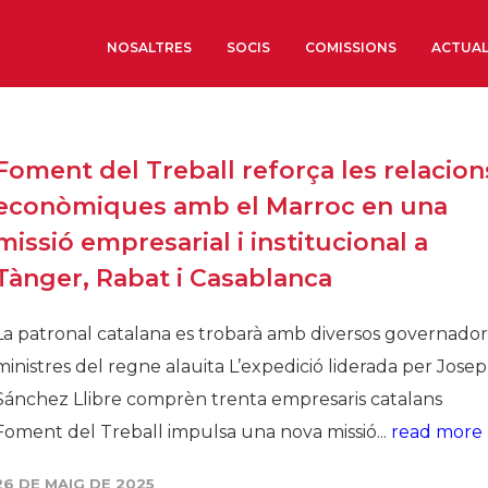
NOSALTRES
SOCIS
COMISSIONS
ACTUAL
Sobre nosaltres
Foment del Treball reforça les relacion
Òrgans de Govern
econòmiques amb el Marroc en una
Òrgans Consultius
missió empresarial i institucional a
Estructura Executiva
Tànger, Rabat i Casablanca
Institut d’Estudis Estrat
Societat Barcelonesa d’
La patronal catalana es trobarà amb diversos governadors
Econòmics i Socials
ministres del regne alauita L’expedició liderada per Josep
Organitzacions territori
Sánchez Llibre comprèn trenta empresaris catalans
Organitzacions sectoria
Foment del Treball impulsa una nova missió...
read more
Coneix més
26 DE MAIG DE 2025