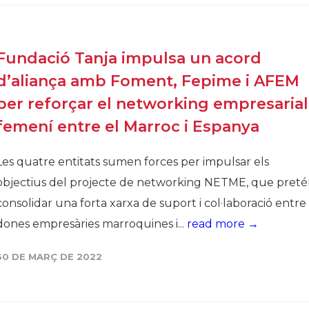
Fundació Tanja impulsa un acord
d’aliança amb Foment, Fepime i AFEM
per reforçar el networking empresarial
femení entre el Marroc i Espanya
Les quatre entitats sumen forces per impulsar els
objectius del projecte de networking NETME, que pret
consolidar una forta xarxa de suport i col·laboració entre
dones empresàries marroquines i...
read more →
30 DE MARÇ DE 2022