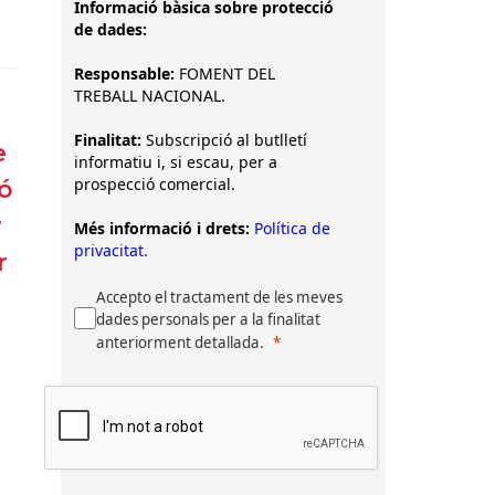
Informació bàsica sobre protecció
de dades:
Responsable:
FOMENT DEL
TREBALL NACIONAL.
Finalitat:
Subscripció al butlletí
e
informatiu i, si escau, per a
prospecció comercial.
ió
r
Més informació i drets:
Política de
privacitat.
r
Accepto el tractament de les meves
dades personals per a la finalitat
anteriorment detallada.