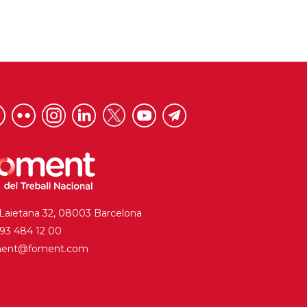
 Laietana 32, 08003 Barcelona
. 93 484 12 00
ment@foment.com