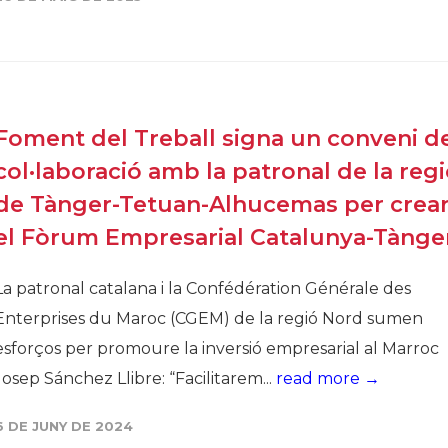
Història
Galeria de Presidents
Biblioteca Arxiu
Seu Social
Foment del Treball signa un conveni d
col·laboració amb la patronal de la reg
de Tànger-Tetuan-Alhucemas per crea
el Fòrum Empresarial Catalunya-Tànge
La patronal catalana i la Confédération Générale des
Enterprises du Maroc (CGEM) de la regió Nord sumen
esforços per promoure la inversió empresarial al Marroc
Josep Sánchez Llibre: “Facilitarem...
read more →
6 DE JUNY DE 2024