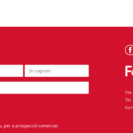
Via
Tel
fo
au, per a prospecció comercial.