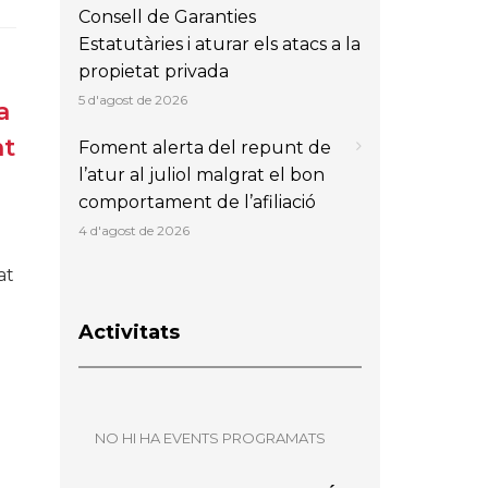
Consell de Garanties
Estatutàries i aturar els atacs a la
propietat privada
5 d'agost de 2026
a
nt
Foment alerta del repunt de
l’atur al juliol malgrat el bon
comportament de l’afiliació
4 d'agost de 2026
at
Activitats
NO HI HA EVENTS PROGRAMATS