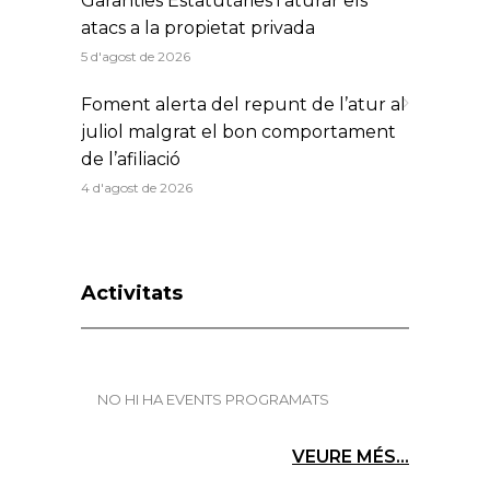
Garanties Estatutàries i aturar els
atacs a la propietat privada
5 d'agost de 2026
Foment alerta del repunt de l’atur al
juliol malgrat el bon comportament
de l’afiliació
4 d'agost de 2026
Activitats
NO HI HA EVENTS PROGRAMATS
VEURE MÉS...