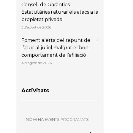
Consell de Garanties
Estatutàries i aturar els atacs a la
propietat privada
5 d'agost de 2026
Foment alerta del repunt de
l’atur al juliol malgrat el bon
comportament de l’afiliació
4 d'agost de 2026
Activitats
NO HI HA EVENTS PROGRAMATS