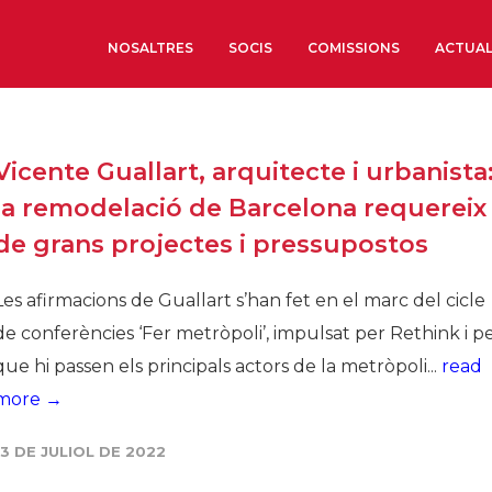
NOSALTRES
SOCIS
COMISSIONS
ACTUAL
Sobre nosaltres
Vicente Guallart, arquitecte i urbanista
Òrgans de Govern
la remodelació de Barcelona requereix
Òrgans Consultius
de grans projectes i pressupostos
Estructura Executiva
Institut d’Estudis Estrat
Les afirmacions de Guallart s’han fet en el marc del cicle
Societat Barcelonesa d’
de conferències ‘Fer metròpoli’, impulsat per Rethink i p
Econòmics i Socials
que hi passen els principals actors de la metròpoli...
read
Organitzacions territori
more →
Organitzacions sectoria
13 DE JULIOL DE 2022
Coneix més