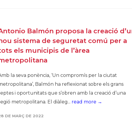
Història
Galeria de Presidents
Biblioteca Arxiu
Antonio Balmón proposa la creació d’u
Seu Social
nou sistema de seguretat comú per a
tots els municipis de l’àrea
metropolitana
Amb la seva ponència, ‘Un compromís per la ciutat
metropolitana’, Balmón ha reflexionat sobre els grans
reptes i oportunitats que s’obren amb la creació d’una
regió metropolitana. El diàleg...
read more →
28 DE MARÇ DE 2022