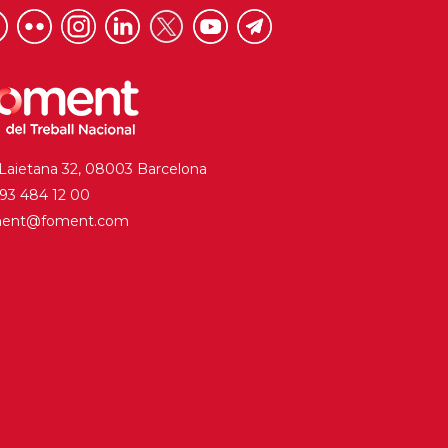
 Laietana 32, 08003 Barcelona
. 93 484 12 00
ment@foment.com