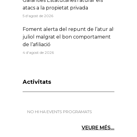
Garanties Estatutàries i aturar els
atacs a la propietat privada
5 d'agost de 2026
Foment alerta del repunt de l’atur al
juliol malgrat el bon comportament
de l’afiliació
4 d'agost de 2026
Activitats
NO HI HA EVENTS PROGRAMATS
VEURE MÉS...