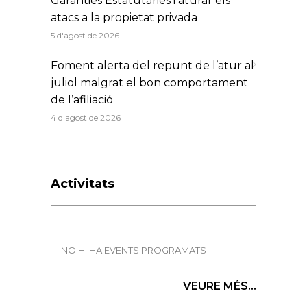
Garanties Estatutàries i aturar els
atacs a la propietat privada
5 d'agost de 2026
Foment alerta del repunt de l’atur al
juliol malgrat el bon comportament
de l’afiliació
4 d'agost de 2026
Activitats
NO HI HA EVENTS PROGRAMATS
VEURE MÉS...