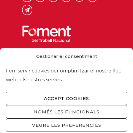
Via Laietana 32, 08003 Barcelona
Gestionar el consentiment
Tel. 93 484 12 00
foment@foment.com
Fem servir cookies per omptimitzar el nostre lloc
web i els nostres serveis.
ACCEPT COOKIES
© 2026 - Foment del Treball Nacional
Nosaltres
/
Associats
/
Comissions
/
NOMÉS LES FUNCIONALS
Actualitat
/
Serveis
/
Avís legal
/
Política de
privacitat
/
Política cookies
/
Privacitat
VEURE LES PREFERÈNCIES
xarxes socials