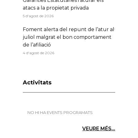
Garanties Estatutàries i aturar els
atacs a la propietat privada
5 d'agost de 2026
Foment alerta del repunt de l’atur al
juliol malgrat el bon comportament
de l’afiliació
4 d'agost de 2026
Activitats
NO HI HA EVENTS PROGRAMATS
VEURE MÉS...