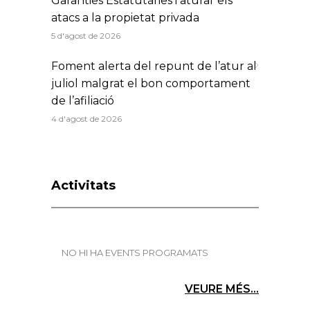
Garanties Estatutàries i aturar els
atacs a la propietat privada
5 d'agost de 2026
Foment alerta del repunt de l’atur al
juliol malgrat el bon comportament
de l’afiliació
4 d'agost de 2026
Activitats
NO HI HA EVENTS PROGRAMATS
VEURE MÉS...