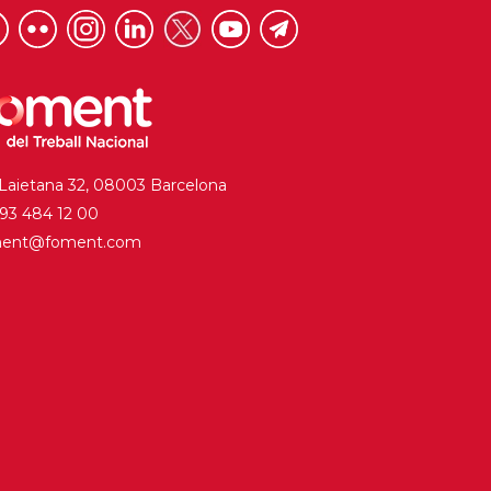
 Laietana 32, 08003 Barcelona
. 93 484 12 00
ment@foment.com