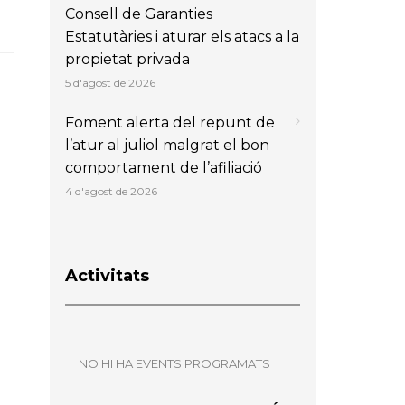
Consell de Garanties
Estatutàries i aturar els atacs a la
propietat privada
5 d'agost de 2026
Foment alerta del repunt de
l’atur al juliol malgrat el bon
comportament de l’afiliació
4 d'agost de 2026
Activitats
NO HI HA EVENTS PROGRAMATS