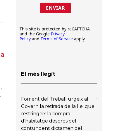
ENVIAR
This site is protected by reCAPTCHA
and the Google
Privacy
Policy
and
Terms of Service
apply.
ia
El més llegit
ïn
r
Foment del Treball urgeix al
Govern la retirada de la llei que
restringeix la compra
d’habitatge després del
contundent dictamen del