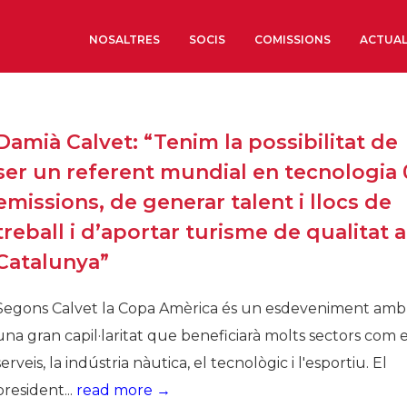
NOSALTRES
SOCIS
COMISSIONS
ACTUAL
Sobre nosaltres
Damià Calvet: “Tenim la possibilitat de
Òrgans de Govern
ser un referent mundial en tecnologia 
Òrgans Consultius
emissions, de generar talent i llocs de
Estructura Executiva
treball i d’aportar turisme de qualitat a
Institut d’Estudis Estrat
Catalunya”
Societat Barcelonesa d’
Econòmics i Socials
Segons Calvet la Copa Amèrica és un esdeveniment amb
Organitzacions territori
una gran capil·laritat que beneficiarà molts sectors com e
Organitzacions sectoria
serveis, la indústria nàutica, el tecnològic i l'esportiu. El
Coneix més
president...
read more →