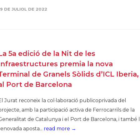
Història
19 DE JULIOL DE 2022
Galeria de Presidents
Biblioteca Arxiu
Seu Social
La 5a edició de la Nit de les
Infraestructures premia la nova
Terminal de Granels Sòlids d’ICL Iberia,
al Port de Barcelona
El Jurat reconeix la col·laboració publicoprivada del
projecte, amb la participació activa de Ferrocarrils de la
Generalitat de Catalunya i el Port de Barcelona, i també 
renovada aposta...
read more →