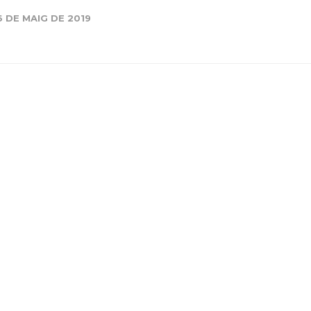
6 DE MAIG DE 2019
Història
Galeria de Presidents
Biblioteca Arxiu
Seu Social