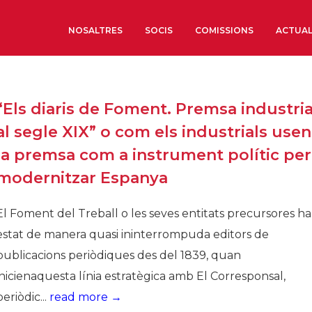
NOSALTRES
SOCIS
COMISSIONS
ACTUAL
Sobre nosaltres
“Els diaris de Foment. Premsa industria
Òrgans de Govern
al segle XIX” o com els industrials usen
Òrgans Consultius
la premsa com a instrument polític per
Estructura Executiva
modernitzar Espanya
Institut d’Estudis Estrat
Societat Barcelonesa d’
El Foment del Treball o les seves entitats precursores h
Econòmics i Socials
estat de manera quasi ininterrompuda editors de
Organitzacions territori
publicacions periòdiques des del 1839, quan
Organitzacions sectoria
inicienaquesta línia estratègica amb El Corresponsal,
Coneix més
periòdic...
read more →