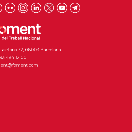
 Laietana 32, 08003 Barcelona
. 93 484 12 00
ment@foment.com