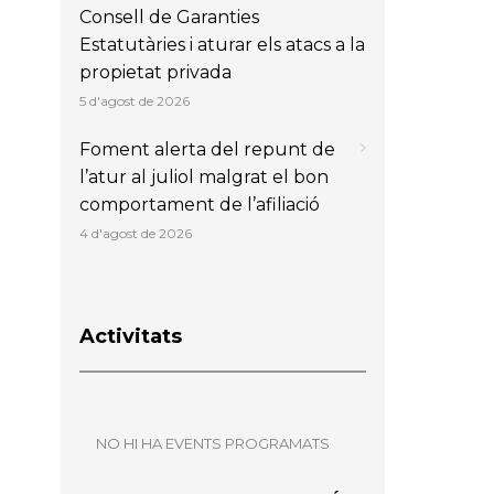
Consell de Garanties
Estatutàries i aturar els atacs a la
propietat privada
5 d'agost de 2026
Foment alerta del repunt de
l’atur al juliol malgrat el bon
comportament de l’afiliació
4 d'agost de 2026
Activitats
NO HI HA EVENTS PROGRAMATS