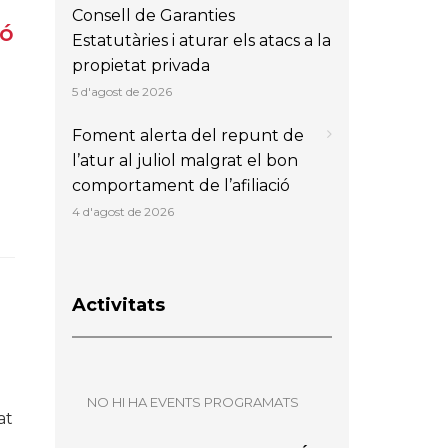
Consell de Garanties
ió
Estatutàries i aturar els atacs a la
propietat privada
5 d'agost de 2026
Foment alerta del repunt de
l’atur al juliol malgrat el bon
comportament de l’afiliació
4 d'agost de 2026
Activitats
NO HI HA EVENTS PROGRAMATS
at