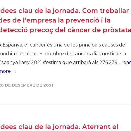
Història
Idees clau de la jornada. Com treballar
Galeria de Presidents
des de l’empresa la prevenció i la
Biblioteca Arxiu
detecció precoç del càncer de pròstat
Seu Social
A Espanya, el càncer és una de les principals causes de
morbi-mortalitat. El nombre de càncers diagnosticats a
Espanya l'any 2021 s'estima que arribarà als 276.239...
rea
more →
20 DE DESEMBRE DE 2021
Idees clau de la jornada. Aterrant el