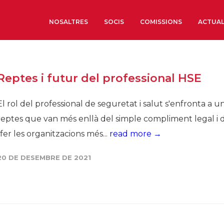
NOSALTRES
SOCIS
COMISSIONS
ACTUAL
Sobre nosaltres
Reptes i futur del professional HSE
Òrgans de Govern
Òrgans Consultius
El rol del professional de seguretat i salut s'enfronta a u
Estructura Executiva
reptes que van més enllà del simple compliment legal i 
Institut d’Estudis Estrat
“fer les organitzacions més...
read more →
Societat Barcelonesa d’
Econòmics i Socials
20 DE DESEMBRE DE 2021
Organitzacions territori
Organitzacions sectoria
Coneix més