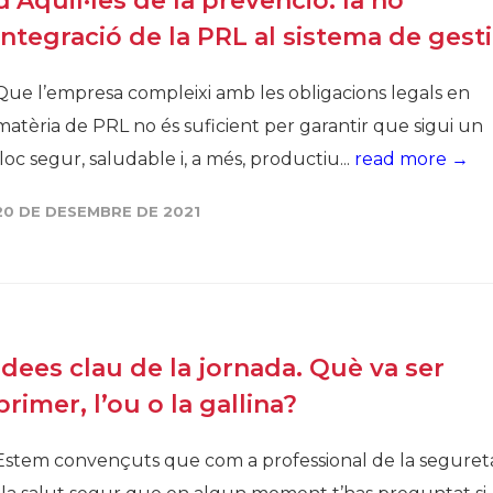
d’Aquil·les de la prevenció: la no
integració de la PRL al sistema de gest
Que l’empresa compleixi amb les obligacions legals en
matèria de PRL no és suficient per garantir que sigui un
lloc segur, saludable i, a més, productiu...
read more →
20 DE DESEMBRE DE 2021
Idees clau de la jornada. Què va ser
primer, l’ou o la gallina?
Estem convençuts que com a professional de la seguret