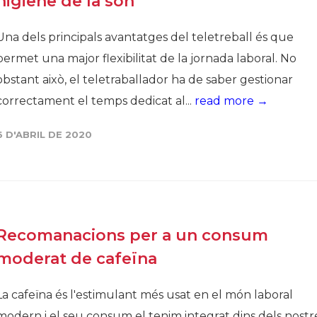
higiene de la son
Una dels principals avantatges del teletreball és que
permet una major flexibilitat de la jornada laboral. No
obstant això, el teletraballador ha de saber gestionar
correctament el temps dedicat al...
read more →
6 D'ABRIL DE 2020
Recomanacions per a un consum
moderat de cafeïna
La cafeïna és l'estimulant més usat en el món laboral
modern i el seu consum el tenim integrat dins dels nostr