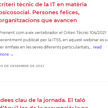
criteri tècnic de la IT en matèria
psicosocial. Persones felices,
organitzacions que avancen
Prenent com a eix vertebrador el Criteri Tècnic 104/2021
recentment publicat per la ITSS, en aquest webinar es v
fer èmfasis en les seves diferents particularitats,...
read
more →
20 DE DESEMBRE DE 2021
Idees clau de la jornada. El taló