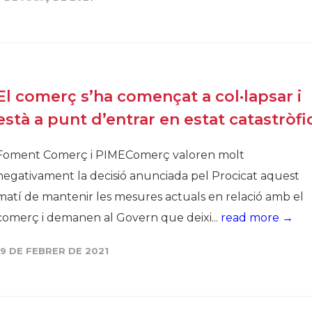
Història
Galeria de Presidents
Biblioteca Arxiu
Seu Social
El comerç s’ha començat a col·lapsar i
està a punt d’entrar en estat catastròfi
Foment Comerç i PIMEComerç valoren molt
negativament la decisió anunciada pel Procicat aquest
matí de mantenir les mesures actuals en relació amb el
comerç i demanen al Govern que deixi...
read more →
19 DE FEBRER DE 2021