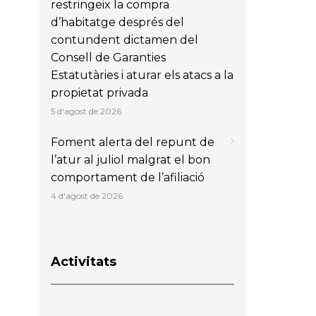
restringeix la compra
d’habitatge després del
contundent dictamen del
Consell de Garanties
Estatutàries i aturar els atacs a la
propietat privada
5 d'agost de 2026
Foment alerta del repunt de
l’atur al juliol malgrat el bon
comportament de l’afiliació
4 d'agost de 2026
Activitats