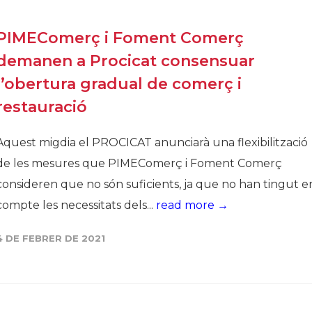
PIMEComerç i Foment Comerç
demanen a Procicat consensuar
l’obertura gradual de comerç i
restauració
Aquest migdia el PROCICAT anunciarà una flexibilització
de les mesures que PIMEComerç i Foment Comerç
consideren que no són suficients, ja que no han tingut e
compte les necessitats dels...
read more →
4 DE FEBRER DE 2021