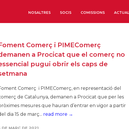
NOSALTRES
SOCIS
COMISSIONS
ACTUAL
Sobre nosaltres
Foment Comerç i PIMEComerç
Òrgans de Govern
demanen a Procicat que el comerç no
Òrgans Consultius
essencial pugui obrir els caps de
Estructura Executiva
setmana
Institut d’Estudis Estrat
Societat Barcelonesa d’
Foment Comerç i PIMEComerç, en representació del
Econòmics i Socials
comerç de Catalunya, demanen a Procicat que per les
Organitzacions territori
pròximes mesures que hauran d’entrar en vigor a partir
Organitzacions sectoria
del dia 15 de març...
read more →
Coneix més
5 DE MARÇ DE 2021