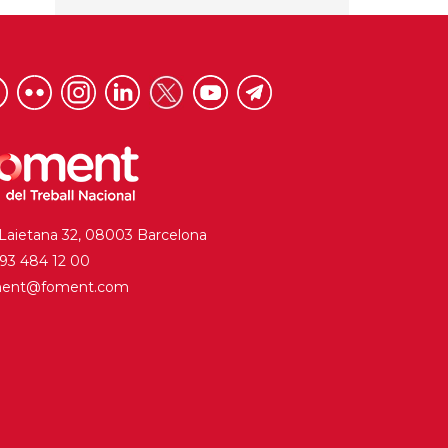
 Laietana 32, 08003 Barcelona
. 93 484 12 00
ment@foment.com