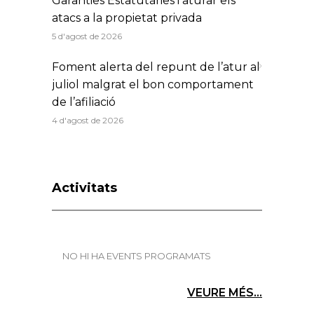
Garanties Estatutàries i aturar els
atacs a la propietat privada
5 d'agost de 2026
Foment alerta del repunt de l’atur al
juliol malgrat el bon comportament
de l’afiliació
4 d'agost de 2026
Activitats
NO HI HA EVENTS PROGRAMATS
VEURE MÉS...