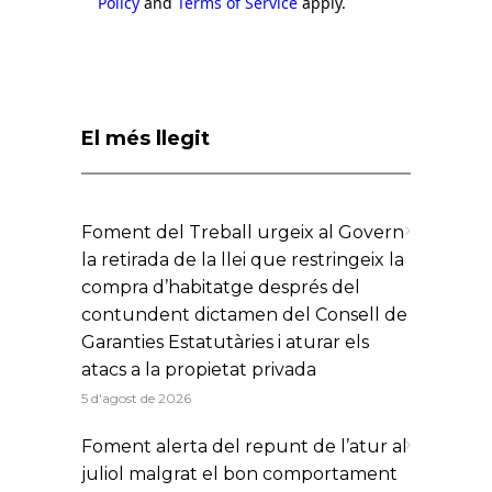
Policy
and
Terms of Service
apply.
El més llegit
Foment del Treball urgeix al Govern
la retirada de la llei que restringeix la
compra d’habitatge després del
contundent dictamen del Consell de
Garanties Estatutàries i aturar els
atacs a la propietat privada
5 d'agost de 2026
Foment alerta del repunt de l’atur al
juliol malgrat el bon comportament