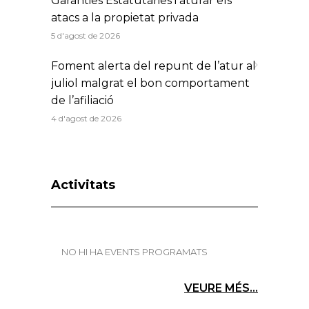
Garanties Estatutàries i aturar els
atacs a la propietat privada
5 d'agost de 2026
Foment alerta del repunt de l’atur al
juliol malgrat el bon comportament
de l’afiliació
4 d'agost de 2026
Activitats
NO HI HA EVENTS PROGRAMATS
VEURE MÉS...