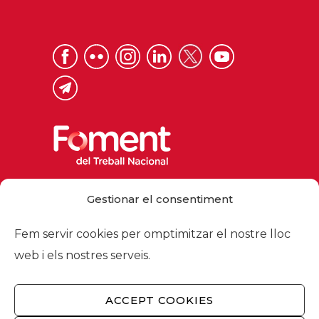
Via Laietana 32, 08003 Barcelona
Gestionar el consentiment
Tel. 93 484 12 00
foment@foment.com
Fem servir cookies per omptimitzar el nostre lloc
web i els nostres serveis.
ACCEPT COOKIES
© 2026 - Foment del Treball Nacional