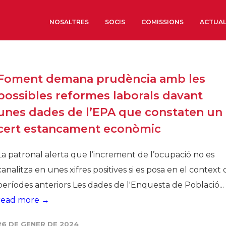
NOSALTRES
SOCIS
COMISSIONS
ACTUAL
Sobre nosaltres
Foment demana prudència amb les
Òrgans de Govern
possibles reformes laborals davant
Òrgans Consultius
unes dades de l’EPA que constaten un
Estructura Executiva
cert estancament econòmic
Institut d’Estudis Estrat
Societat Barcelonesa d’
La patronal alerta que l’increment de l’ocupació no es
Econòmics i Socials
canalitza en unes xifres positives si es posa en el context 
Organitzacions territori
períodes anteriors Les dades de l'Enquesta de Població...
Organitzacions sectoria
read more →
Coneix més
26 DE GENER DE 2024