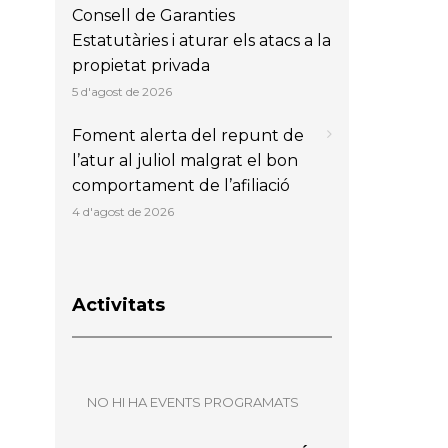
Consell de Garanties
Estatutàries i aturar els atacs a la
propietat privada
5 d'agost de 2026
Foment alerta del repunt de
l’atur al juliol malgrat el bon
comportament de l’afiliació
4 d'agost de 2026
Activitats
NO HI HA EVENTS PROGRAMATS