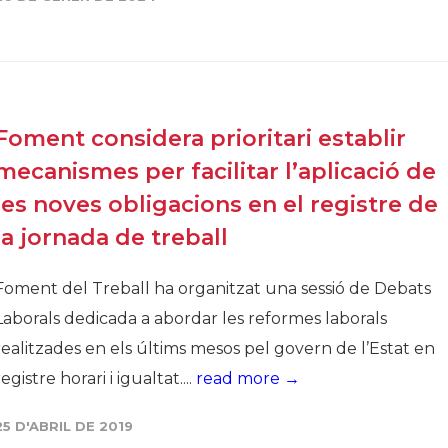
Història
Galeria de Presidents
Biblioteca Arxiu
Seu Social
Foment considera prioritari establir
mecanismes per facilitar l’aplicació de
les noves obligacions en el registre de
la jornada de treball
Foment del Treball ha organitzat una sessió de Debats
Laborals dedicada a abordar les reformes laborals
realitzades en els últims mesos pel govern de l’Estat en
registre horari i igualtat....
read more →
25 D'ABRIL DE 2019