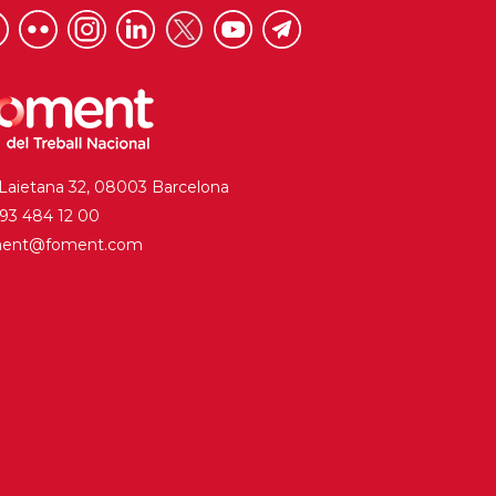
 Laietana 32, 08003 Barcelona
. 93 484 12 00
ment@foment.com