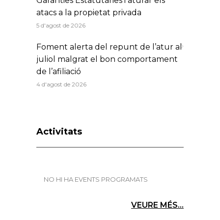
Garanties Estatutàries i aturar els
atacs a la propietat privada
5 d'agost de 2026
Foment alerta del repunt de l’atur al
juliol malgrat el bon comportament
de l’afiliació
4 d'agost de 2026
Activitats
NO HI HA EVENTS PROGRAMATS
VEURE MÉS...