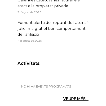
Garanties Estatutàries i aturar els
atacs a la propietat privada
5 d'agost de 2026
Foment alerta del repunt de l’atur al
juliol malgrat el bon comportament
de l’afiliació
4 d'agost de 2026
Activitats
NO HI HA EVENTS PROGRAMATS
VEURE MÉS...