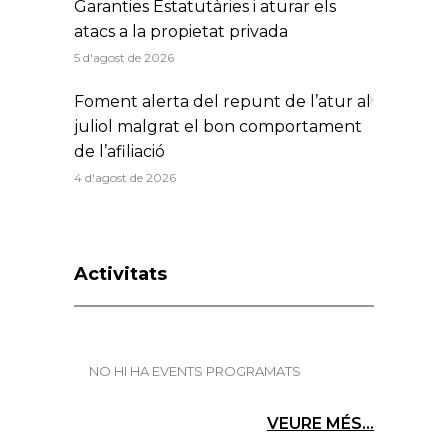
Garanties Estatutàries i aturar els
atacs a la propietat privada
5 d'agost de 2026
Foment alerta del repunt de l’atur al
juliol malgrat el bon comportament
de l’afiliació
4 d'agost de 2026
Activitats
NO HI HA EVENTS PROGRAMATS
VEURE MÉS...