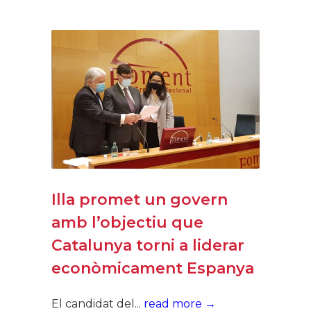
Illa promet un govern
amb l’objectiu que
Catalunya torni a liderar
econòmicament Espanya
El candidat del...
read more →