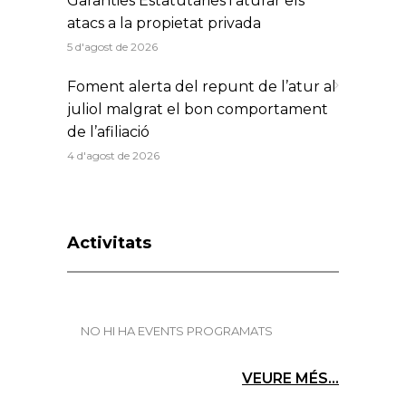
Garanties Estatutàries i aturar els
atacs a la propietat privada
5 d'agost de 2026
Foment alerta del repunt de l’atur al
juliol malgrat el bon comportament
de l’afiliació
4 d'agost de 2026
Activitats
NO HI HA EVENTS PROGRAMATS
VEURE MÉS...