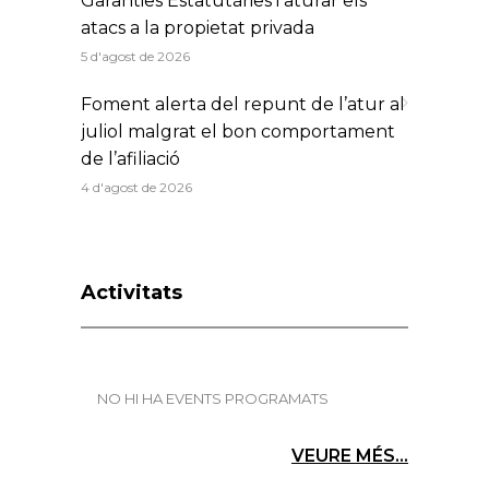
Garanties Estatutàries i aturar els
atacs a la propietat privada
5 d'agost de 2026
Foment alerta del repunt de l’atur al
juliol malgrat el bon comportament
de l’afiliació
4 d'agost de 2026
Activitats
NO HI HA EVENTS PROGRAMATS
VEURE MÉS...