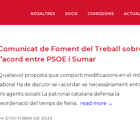
NOSALTRES
SOCIS
COMISSIONS
ACTUAL
Sobre nosaltres
Comunicat de Foment del Treball sobr
Òrgans de Govern
l’acord entre PSOE i Sumar
Òrgans Consultius
Estructura Executiva
Qualsevol proposta que comporti modificacions en el m
Institut d’Estudis Estrat
laboral ha de discutir-se i acordar-se necessàriament ent
Societat Barcelonesa d’
els agents socials La patronal catalana defensa la
Econòmics i Socials
reordenació del temps de feina...
read more →
Organitzacions territori
Organitzacions sectoria
24 D'OCTUBRE DE 2023
Coneix més