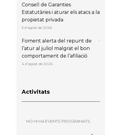
Consell de Garanties
Estatutàries i aturar els atacs a la
propietat privada
5 d'agost de 2026
Foment alerta del repunt de
l’atur al juliol malgrat el bon
comportament de l’afiliació
4 d'agost de 2026
Activitats
NO HI HA EVENTS PROGRAMATS