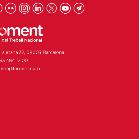
 Laietana 32, 08003 Barcelona
. 93 484 12 00
ment@foment.com