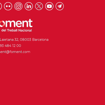
 Laietana 32, 08003 Barcelona
. 93 484 12 00
ment@foment.com