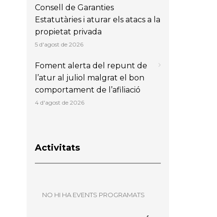
Consell de Garanties
Estatutàries i aturar els atacs a la
propietat privada
5 d'agost de 2026
Foment alerta del repunt de
l’atur al juliol malgrat el bon
comportament de l’afiliació
4 d'agost de 2026
Activitats
NO HI HA EVENTS PROGRAMATS