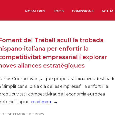
NOSALTRES
SOCIS
COMISSIONS
ACTUAL
Sobre nosaltres
Foment del Treball acull la trobada
Òrgans de Govern
hispano-italiana per enfortir la
Òrgans Consultius
competitivitat empresarial i explorar
Estructura Executiva
noves aliances estratègiques
Institut d’Estudis Estrat
Societat Barcelonesa d’
Carlos Cuerpo avança que proposarà iniciatives destinad
Econòmics i Socials
a “simplificar el dia a dia de les empreses” i a enfortir la
Organitzacions territori
productivitat i competitivitat de l’economia europea
Organitzacions sectoria
Antonio Tajani...
read more →
Coneix més
5 DE SETEMBRE DE 2025