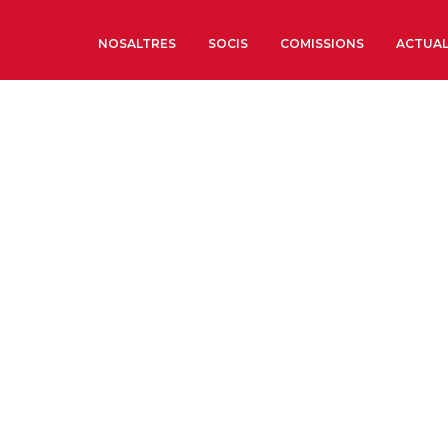
NOSALTRES
SOCIS
COMISSIONS
ACTUAL
Sobre nosaltres
Òrgans de Govern
Òrgans Consultius
Estructura Executiva
Institut d’Estudis Estrat
Societat Barcelonesa d’
Econòmics i Socials
Organitzacions territori
Organitzacions sectoria
Coneix més