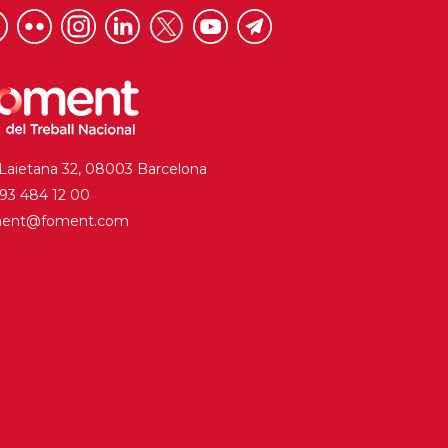
 Laietana 32, 08003 Barcelona
. 93 484 12 00
ment@foment.com