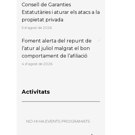
Consell de Garanties
Estatutàries i aturar els atacs a la
propietat privada
5 d'agost de 2026
Foment alerta del repunt de
l’atur al juliol malgrat el bon
comportament de l’afiliació
4 d'agost de 2026
Activitats
NO HI HA EVENTS PROGRAMATS