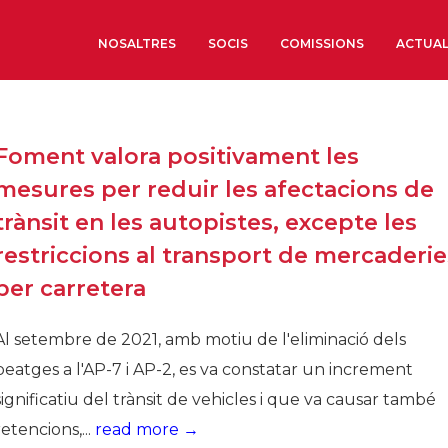
NOSALTRES
SOCIS
COMISSIONS
ACTUAL
Sobre nosaltres
Foment valora positivament les
Òrgans de Govern
mesures per reduir les afectacions de
Òrgans Consultius
trànsit en les autopistes, excepte les
Estructura Executiva
restriccions al transport de mercaderie
Institut d’Estudis Estrat
per carretera
Societat Barcelonesa d’
Econòmics i Socials
Al setembre de 2021, amb motiu de l'eliminació dels
Organitzacions territori
peatges a l'AP-7 i AP-2, es va constatar un increment
Organitzacions sectoria
significatiu del trànsit de vehicles i que va causar també
Coneix més
retencions,...
read more →