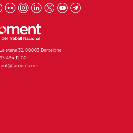
 Laietana 32, 08003 Barcelona
. 93 484 12 00
ment@foment.com