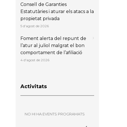
Consell de Garanties
Estatutàries i aturar els atacs a la
propietat privada
5 d'agost de 2026
Foment alerta del repunt de
l’atur al juliol malgrat el bon
comportament de l’afiliació
4 d'agost de 2026
Activitats
NO HI HA EVENTS PROGRAMATS