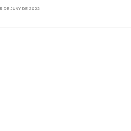
Història
15 DE JUNY DE 2022
Galeria de Presidents
Biblioteca Arxiu
Seu Social