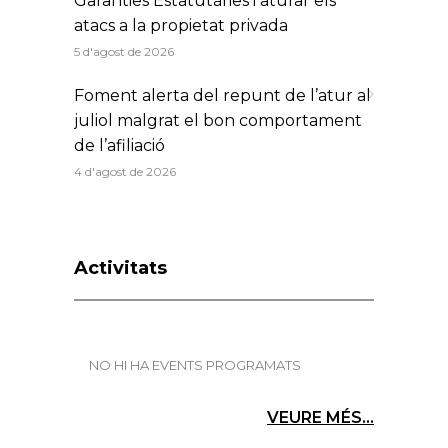
Garanties Estatutàries i aturar els
atacs a la propietat privada
5 d'agost de 2026
Foment alerta del repunt de l’atur al
juliol malgrat el bon comportament
de l’afiliació
4 d'agost de 2026
Activitats
NO HI HA EVENTS PROGRAMATS
VEURE MÉS...