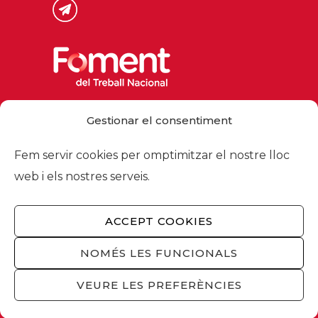
Via Laietana 32, 08003 Barcelona
Gestionar el consentiment
Tel. 93 484 12 00
foment@foment.com
Fem servir cookies per omptimitzar el nostre lloc
web i els nostres serveis.
ACCEPT COOKIES
© 2026 - Foment del Treball Nacional
Nosaltres
/
Associats
/
Comissions
/
NOMÉS LES FUNCIONALS
Actualitat
/
Serveis
/
Avís legal
/
Política de
privacitat
/
Política cookies
/
Privacitat
VEURE LES PREFERÈNCIES
xarxes socials