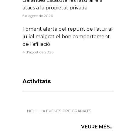
Garanties Estatutàries i aturar els
atacs a la propietat privada
5 d'agost de 2026
Foment alerta del repunt de l’atur al
juliol malgrat el bon comportament
de l’afiliació
4 d'agost de 2026
Activitats
NO HI HA EVENTS PROGRAMATS
VEURE MÉS...