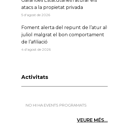
Garanties Estatutàries i aturar els
atacs a la propietat privada
5 d'agost de 2026
Foment alerta del repunt de l’atur al
juliol malgrat el bon comportament
de l’afiliació
4 d'agost de 2026
Activitats
NO HI HA EVENTS PROGRAMATS
VEURE MÉS...