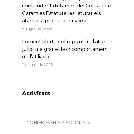
contundent dictamen del Consell de
Garanties Estatutàries i aturar els
atacs a la propietat privada
5 d'agost de 2026
Foment alerta del repunt de l’atur al
juliol malgrat el bon comportament
de l’afiliació
4 d'agost de 2026
Activitats
NO HI HA EVENTS PROGRAMATS