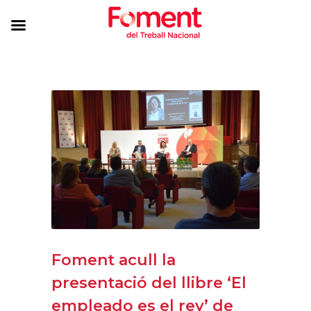
Foment acull la
presentació del llibre ‘El
empleado es el rey’ de