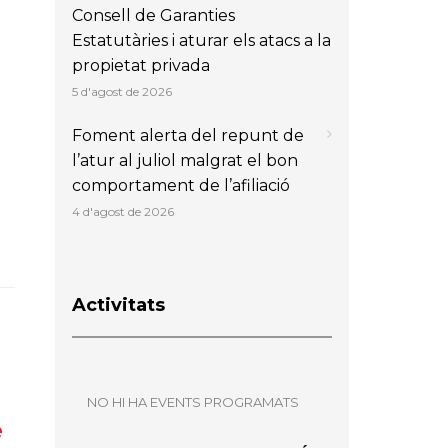
Consell de Garanties
Estatutàries i aturar els atacs a la
propietat privada
5 d'agost de 2026
Foment alerta del repunt de
l’atur al juliol malgrat el bon
comportament de l’afiliació
4 d'agost de 2026
Activitats
NO HI HA EVENTS PROGRAMATS
e