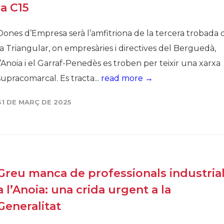
la C15
Dones d’Empresa serà l’amfitriona de la tercera trobada 
la Triangular, on empresàries i directives del Berguedà,
l’Anoia i el Garraf-Penedès es troben per teixir una xarxa
supracomarcal. Es tracta...
read more →
31 DE MARÇ DE 2025
Greu manca de professionals industria
a l’Anoia: una crida urgent a la
Generalitat