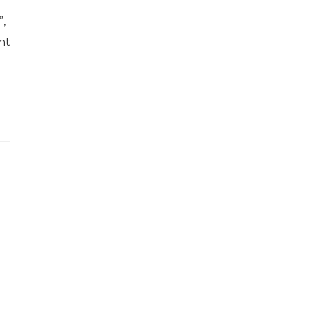
”,
nt