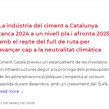
Història
Galeria de Presidents
Biblioteca Arxiu
La indústria del ciment a Catalunya
Seu Social
tanca 2024 a un nivell pla i afronta 202
amb el repte del full de ruta per
avançar cap a la neutralitat climàtica
Ciment Català preveu un estancament de les inversions
en infraestructures degut a la pròrroga dels pressupost
de les administracions públiques L’empenta al consum
assolida durant desembre, amb un creixement del 15,4%..
read more →
31 DE MARÇ DE 2025