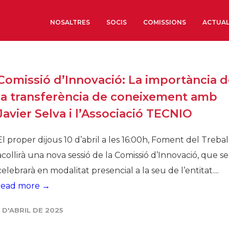
NOSALTRES
SOCIS
COMISSIONS
ACTUAL
Sobre nosaltres
Comissió d’Innovació: La importància 
Òrgans de Govern
la transferència de coneixement amb
Òrgans Consultius
Javier Selva i l’Associació TECNIO
Estructura Executiva
Institut d’Estudis Estrat
El proper dijous 10 d’abril a les 16:00h, Foment del Trebal
Societat Barcelonesa d’
acollirà una nova sessió de la Comissió d’Innovació, que se
Econòmics i Socials
celebrarà en modalitat presencial a la seu de l’entitat....
Organitzacions territori
read more →
Organitzacions sectoria
1 D'ABRIL DE 2025
Coneix més