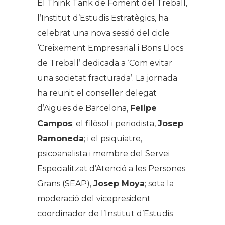
El Think Tank de Foment del Treball,
l’Institut d’Estudis Estratègics, ha
celebrat una nova sessió del cicle
‘Creixement Empresarial i Bons Llocs
de Treball’
dedicada a
‘Com evitar
una societat fracturada’
. La jornada
ha reunit el conseller delegat
d’Aigües de Barcelona,
Felipe
Campos
; el filòsof i periodista,
Josep
Ramoneda
; i el psiquiatre,
psicoanalista i membre del Servei
Especialitzat d’Atenció a les Persones
Grans (SEAP),
Josep Moya
; sota la
moderació del vicepresident
coordinador de l’Institut d’Estudis