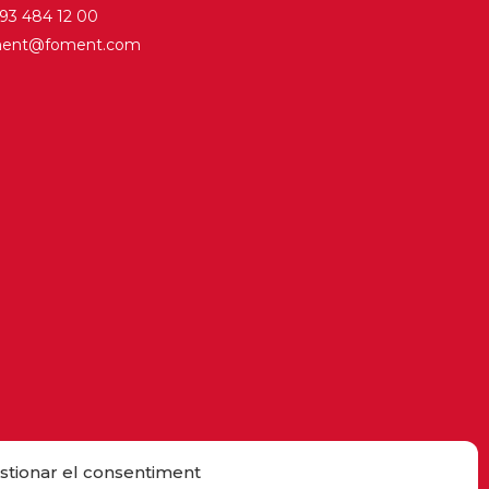
. 93 484 12 00
ment@foment.com
stionar el consentiment