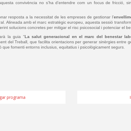
 Aquesta convivència no s’ha d’entendre com un focus de fricció, 
nar resposta a la necessitat de les empreses de gestionar l’
envellim
gral. Alineada amb el marc estratègic europeu, aquesta sessió transform
oferint solucions concretes per mitigar el risc psicosocial i potenciar el 
arà la guia “
La salut generacional en el marc del benestar labo
ent del Treball, que facilita orientacions per generar sinèrgies entr
ió que fomenti entorns inclusius, equitatius i psicològicament segurs.
gar programa