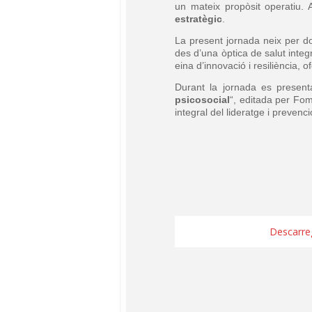
un mateix propòsit operatiu.
estratègic
.
La present jornada neix per do
des d’una òptica de salut inte
eina d’innovació i resiliència, 
Durant la jornada es present
psicosocial
“, editada per Fom
integral del lideratge i prevenc
Descarre