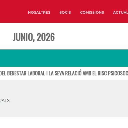
NOSALTRES
SOCIS
COMISSIONS
ACTUAL
JUNIO, 2026
Sobre nosaltres
Òrgans de Govern
Òrgans Consultius
Estructura Executiva
DEL BENESTAR LABORAL I LA SEVA RELACIÓ AMB EL RISC PSICOSOC
Institut d’Estudis Estrat
Societat Barcelonesa d’
Econòmics i Socials
Organitzacions territori
RALS
Organitzacions sectoria
Coneix més