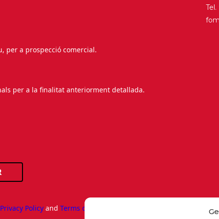
Tel
fo
au, per a prospecció comercial.
s per a la finalitat anteriorment detallada.
R
e
Privacy Policy
and
Terms of Service
apply.
Ge