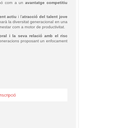
sinó com a un
avantatge competitiu
ent actiu
i l’
atracció del talent jove
arà la diversitat generacional en una
benestar com a motor de productivitat.
ral i la seva relació amb el risc
e generacions proposant un enfocament
Inscripció