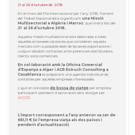
21 al 26 d’octubre de 2018
En el marc del Pla Internacional per l’any 2018, Foment
del Treball Nacional està organitzant
una Missió
Multisectorial a Algèria i Marroc
que tindrà lloc del
21 al 26 d’octubre 2018.
Aquesta missió multisectorial està destinada a totes
aquelles empreses catalanes que consideren aquests
mercats com a possible destí de les seves exportacions i
vulguin establir contactes amb potencials distribuïdors,
clients, socis comercials.
En col·laboració amb la Oficina Comercial
d’Espanya a Alger i ACR Estruch Consulting a
Casablanca
es prepararà una agenda individual de
contactes per aquelles empreses interessades.
L’ajut en concepte
de bossa de viatge
per empresa
participant (pendent d’aprovació) serà atorgat per
ACCIÓ
:
L’import corresponent a l’any anterior va ser de
661,11 € (si l’empresa viatja als dos països i
pendent d’actualització)