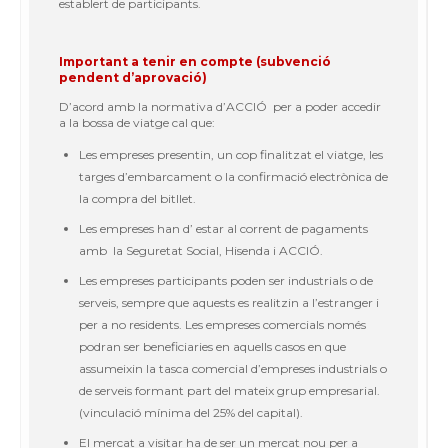
establert de participants.
Important a tenir en compte (subvenció
pendent d’aprovació)
D’acord amb la normativa d’ACCIÓ per a poder accedir
a la bossa de viatge cal que:
Les empreses presentin, un cop finalitzat el viatge, les
targes d’embarcament o la confirmació electrònica de
la compra del bitllet.
Les empreses han d’ estar al corrent de pagaments
amb la Seguretat Social, Hisenda i ACCIÓ.
Les empreses participants poden ser industrials o de
serveis, sempre que aquests es realitzin a l’estranger i
per a no residents. Les empreses comercials només
podran ser beneficiaries en aquells casos en que
assumeixin la tasca comercial d’empreses industrials o
de serveis formant part del mateix grup empresarial.
(vinculació mínima del 25% del capital).
El mercat a visitar ha de ser un mercat nou per a