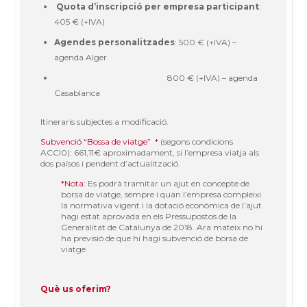
Quota d’inscripció per empresa participant
:
405 € (+IVA)
Agendes personalitzades
: 500 € (+IVA) –
agenda Alger
800 € (+IVA) – agenda
Casablanca
Itineraris subjectes a modificació.
Subvenció “Bossa de viatge”
*
(segons condicions
ACCI0): 661,11€ aproximadament, si l’empresa viatja als
dos països i pendent d’actualització.
*Nota
: Es podrà tramitar un ajut en concepte de
borsa de viatge, sempre i quan l’empresa compleixi
la normativa vigent i la dotació econòmica de l’ajut
hagi estat aprovada en els Pressupostos de la
Generalitat de Catalunya de 2018. Ara mateix no hi
ha previsió de que hi hagi subvenció de borsa de
viatge.
Què us oferim?