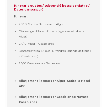
Itinerari / quotes / subvenció bossa de viatge /
Dates d’inscripció
Itinerari
:
20/10 Sortida Barcelona – Alger
Diumenge, dilluns i dimarts (agenda de treball a
Alger)
24/10 Alger – Casablanca
Dimecres tarda, Dijous i Divendres (agenda de treball
a Casablanca)
26/10 Casablanca – Barcelona
Allotjament i esmorzar Alger:
Sofitel o Hotel
ABC
Allotjament i esmorzar Casablanca:
Novotel
Casablanca