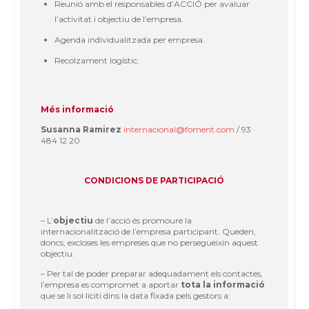
Reunió amb el responsables d’ACCIÓ per avaluar
l’activitat i objectiu de l’empresa.
Agenda individualitzada per empresa.
Recolzament logístic.
Més informació
Susanna Ramirez
internacional@foment.com
/ 93
484 12 20
CONDICIONS DE PARTICIPACIÓ
– L’
objectiu
de l’acció és promoure la
internacionalització de l’empresa participant. Queden,
doncs, excloses les empreses que no persegueixin aquest
objectiu.
– Per tal de poder preparar adequadament els contactes,
l’empresa es compromet a aportar
tota la informació
que se li sol·liciti dins la data fixada pels gestors a: