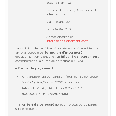
Susana Ramirez
Foment del Treball, Departament
Internacional
Via Laietana, 32
Tel.: 934 841 220
Adreça electrònica:
internacional@foment.com
La sol·licitud de participació només es considerarà ferma
amb la recepció del
formulari d’inscripció
degudament emplenat i el
justificant del pagament
corresponent a la quota de participació (+IVA).
– Forma de pagament
:
Per transferència bancària on figuri com a concepte
“Missió Algèria /Marroc 2018” al compte
BANKINTER,S.A., IBAN: ES38 0128 7613 79
0100000716 – BIC:BKBKESMM.
– El
criteri de selecció
de les empreses participants
serà el següent: