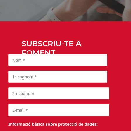
SUBSCRIU-TE A
FOMENT
Informació bàsica sobre protecció de dades: