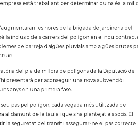
 empresa està treballant per determinar quina és la mill
 s’augmentaran les hores de la brigada de jardineria del
bé la inclusió dels carrers del polígon en el nou contract
roblemes de barreja d’aigües pluvials amb aigües brutes p
ctuïn.
tòria del pla de millora de polígons de la Diputació de
’hi presentarà per aconseguir una nova subvenció i
 uns anys en una primera fase.
el seu pas pel polígon, cada vegada més utilitzada de
l damunt de la taula i que s’ha plantejat als socis. El
 la seguretat del trànsit i assegurar-ne el pas correcte