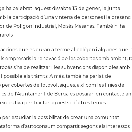
ga ha celebrat, aquest dissabte 13 de gener, la junta
 la participació d’una vintena de persones i la presènci
dor de Polígon Industrial, Moisès Masanas. També hi ha
rarols.
s accions que es duran a terme al polígon i algunes que j
r als empresaris la renovació de les cobertes amb amiant, t
rocés s’ha de realitzar i les subvencions disponibles amb
ll possible els tràmits. A més, també ha parlat de
 per cobertes de fotovoltaiques, així com les línies de
ècnics de l’Ajuntament de Berga es posaran en contacte a
 executiva per tractar aquests i d’altres temes.
 per estudiar la possibilitat de crear una comunitat
lataforma d’autoconsum compartit segons els interessos