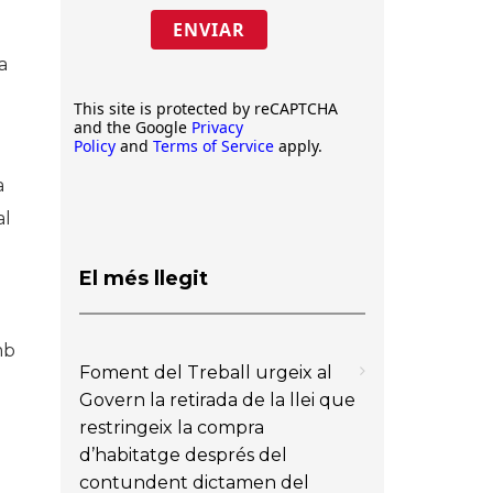
ENVIAR
a
This site is protected by reCAPTCHA
and the Google
Privacy
Policy
and
Terms of Service
apply.
a
al
El més llegit
mb
Foment del Treball urgeix al
Govern la retirada de la llei que
restringeix la compra
d’habitatge després del
contundent dictamen del