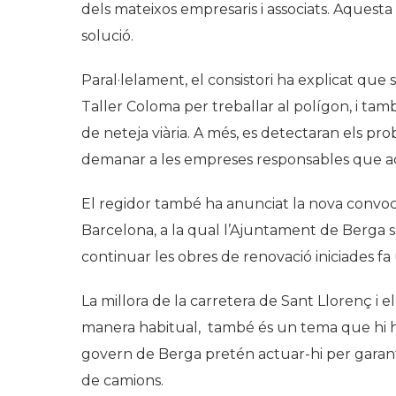
dels mateixos empresaris i associats. Aquesta
solució.
Paral·lelament, el consistori ha explicat que
Taller Coloma per treballar al polígon, i tam
de neteja viària. A més, es detectaran els p
demanar a les empreses responsables que a
El regidor també ha anunciat la nova convoca
Barcelona, a la qual l’Ajuntament de Berga s
continuar les obres de renovació iniciades fa
La millora de la carretera de Sant Llorenç i 
manera habitual, també és un tema que hi ha a
govern de Berga pretén actuar-hi per garantir
de camions.