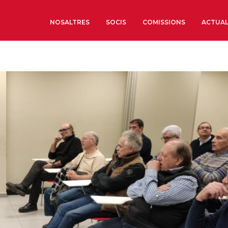
NOSALTRES
SOCIS
COMISSIONS
ACTUAL
Sobre nosaltres
Òrgans de Govern
Òrgans Consultius
Estructura Executiva
Institut d’Estudis Estrat
Societat Barcelonesa d’
Econòmics i Socials
Organitzacions territori
Organitzacions sectoria
Coneix més