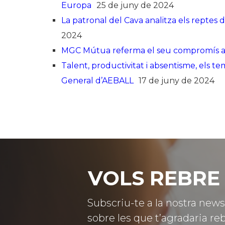
Europa
25 de juny de 2024
La patronal del Cava analitza els reptes
2024
MGC Mútua referma el seu compromís amb
Talent, productivitat i absentisme, els 
General d’AEBALL
17 de juny de 2024
VOLS REBRE 
Subscriu-te a la nostra news
sobre les que t’agradaria reb