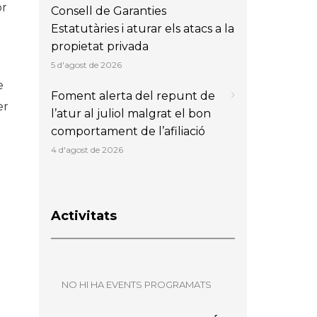
or
Consell de Garanties
Estatutàries i aturar els atacs a la
propietat privada
5 d'agost de 2026
e
Foment alerta del repunt de
er
l’atur al juliol malgrat el bon
comportament de l’afiliació
4 d'agost de 2026
Activitats
NO HI HA EVENTS PROGRAMATS