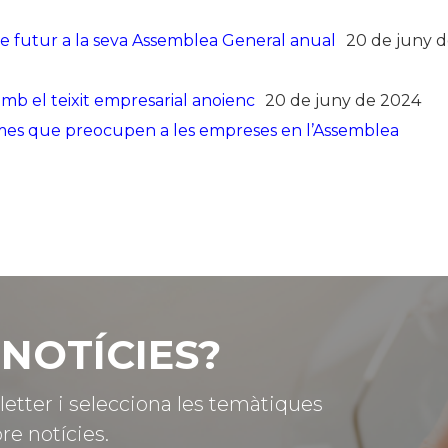
 de futur a la seva Assemblea General anual
20 de juny 
 el teixit empresarial anoienc
20 de juny de 2024
temes que preocupen a les empreses en l’Assemblea
NOTÍCIES?
letter i selecciona les temàtiques
re notícies.