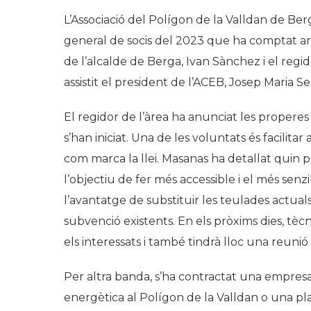
L’Associació del Polígon de la Valldan de Ber
general de socis del 2023 que ha comptat amb
de l’alcalde de Berga, Ivan Sànchez i el regi
assistit el president de l’ACEB, Josep Maria Se
El regidor de l’àrea ha anunciat les propere
s’han iniciat. Una de les voluntats és facilita
com marca la llei. Masanas ha detallat quin p
l’objectiu de fer més accessible i el més senzi
l’avantatge de substituir les teulades actuals
subvenció existents. En els pròxims dies, t
els interessats i també tindrà lloc una reunió
Per altra banda, s’ha contractat una empresa
energètica al Polígon de la Valldan o una p