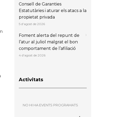
Consell de Garanties
Estatutàries i aturar els atacs a la
propietat privada
5 d'agost de 2026
ón
Foment alerta del repunt de
l’atur al juliol malgrat el bon
comportament de l’afiliació
4 d'agost de 2026
a
Activitats
NO HI HA EVENTS PROGRAMATS