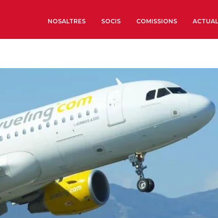
NOSALTRES
SOCIS
COMISSIONS
ACTUAL
Sobre nosaltres
Òrgans de Govern
Òrgans Consultius
Estructura Executiva
Institut d’Estudis Estrat
Societat Barcelonesa d’
Econòmics i Socials
Organitzacions territori
Organitzacions sectoria
Coneix més