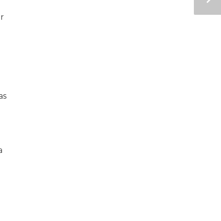
r
as
a