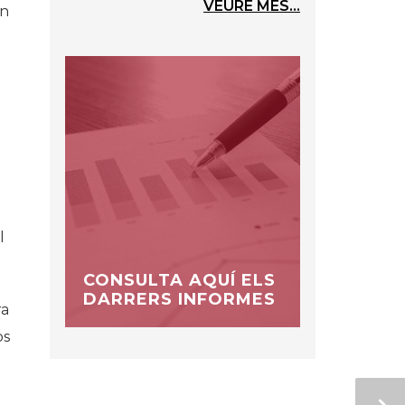
VEURE MÉS...
an
l
CONSULTA AQUÍ ELS
DARRERS INFORMES
ra
os