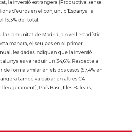
t, la inversió estrangera (Productiva, sense
lions d’euros en el conjunt d’Espanya i a
l 15,3% del total.
la Comunitat de Madrid, a nivell estadístic,
esta manera, el seu pes en el primer
ual, les dades indiquen que la inversió
alunya es va reduir un 34,6%. Respecte a
ir de forma similar en els dos casos (57,4% en
trangera també va baixar en altres CA
lleugerament), País Basc, Illes Balears,