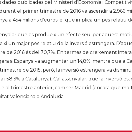
dades publicades pel Ministeri d’Economia i Competitivita
Història
urant el primer trimestre de 2016 va ascendir a 2.966 mi
Galeria de Presidents
ya a 454 milions d’euros, el que implica un pes relatiu de
Biblioteca Arxiu
enyalar que es produeix un efecte seu, per aquest motiu 
Seu Social
ixi un major pes relatiu de la inversió estrangera. D’aqu
re de 2016 és del 70,7%. En termes de creixement interan
gera a Espanya va augmentar un 14,8%, mentre que a Cat
 trimestre de 2015, però, la inversió estrangera va disminu
 i 58,3% a Catalunya). Cal assenyalar, que la inversió es
e al trimestre anterior, com ser Madrid (encara que molt 
tat Valenciana o Andalusia.