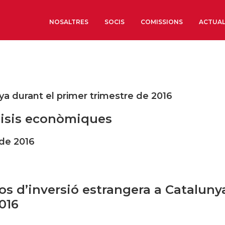
NOSALTRES
SOCIS
COMISSIONS
ACTUAL
Sobre nosaltres
Òrgans de Govern
ya durant el primer trimestre de 2016
Òrgans Consultius
isis econòmiques
Estructura Executiva
Institut d’Estudis Estrat
 de 2016
Societat Barcelonesa d’
Econòmics i Socials
Organitzacions territori
os d’inversió estrangera a Cataluny
Organitzacions sectoria
016
Coneix més