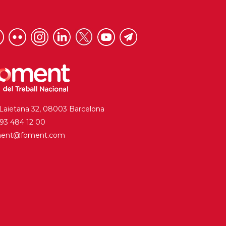
 Laietana 32, 08003 Barcelona
. 93 484 12 00
ment@foment.com