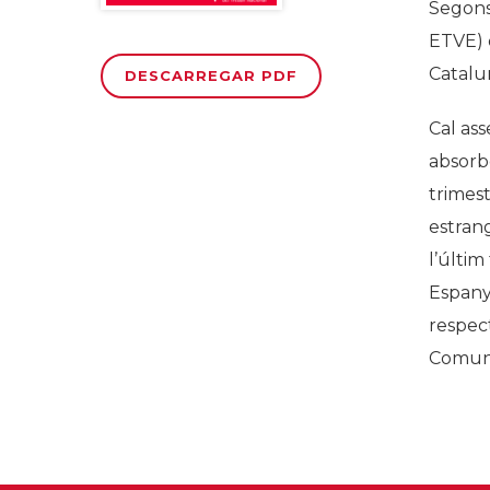
Segons 
ETVE) d
Catalun
DESCARREGAR PDF
Cal ass
absorbe
trimest
estran
l’últim
Espanya
respect
Comuni