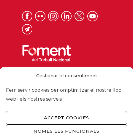
Via Laietana 32, 08003 Barcelona
Gestionar el consentiment
Tel. 93 484 12 00
foment@foment.com
Fem servir cookies per omptimitzar el nostre lloc
web i els nostres serveis.
ACCEPT COOKIES
© 2026 - Foment del Treball Nacional
Nosaltres
/
Associats
/
Comissions
/
NOMÉS LES FUNCIONALS