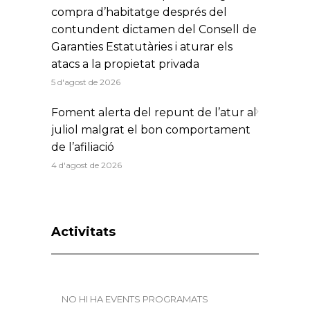
compra d’habitatge després del
contundent dictamen del Consell de
Garanties Estatutàries i aturar els
atacs a la propietat privada
5 d'agost de 2026
Foment alerta del repunt de l’atur al
juliol malgrat el bon comportament
de l’afiliació
4 d'agost de 2026
Activitats
NO HI HA EVENTS PROGRAMATS