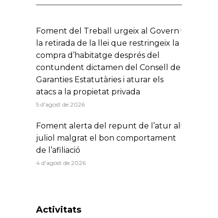
Foment del Treball urgeix al Govern
la retirada de la llei que restringeix la
compra d’habitatge després del
contundent dictamen del Consell de
Garanties Estatutàries i aturar els
atacs a la propietat privada
5 d'agost de 2026
Foment alerta del repunt de l’atur al
juliol malgrat el bon comportament
de l’afiliació
4 d'agost de 2026
Activitats