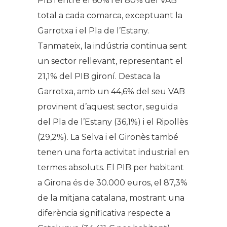
PIB i entre el 60% i el 80% del VAB
total a cada comarca, exceptuant la
Garrotxa i el Pla de l’Estany.
Tanmateix, la indústria continua sent
un sector rellevant, representant el
21,1% del PIB gironí. Destaca la
Garrotxa, amb un 44,6% del seu VAB
provinent d’aquest sector, seguida
del Pla de l’Estany (36,1%) i el Ripollès
(29,2%). La Selva i el Gironès també
tenen una forta activitat industrial en
termes absoluts. El PIB per habitant
a Girona és de 30.000 euros, el 87,3%
de la mitjana catalana, mostrant una
diferència significativa respecte a