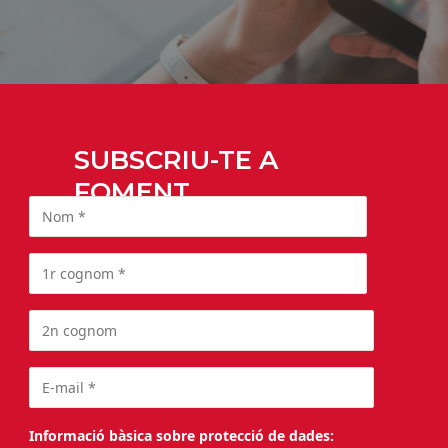
SUBSCRIU-TE A
FOMENT
Informació bàsica sobre protecció de dades: