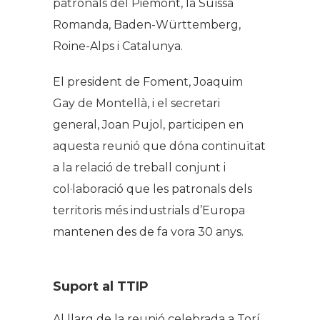
patronals del Piemont, la Suïssa
Romanda, Baden-Württemberg,
Roine-Alps i Catalunya.
El president de Foment, Joaquim
Gay de Montellà, i el secretari
general, Joan Pujol, participen en
aquesta reunió que dóna continuïtat
a la relació de treball conjunt i
col·laboració que les patronals dels
territoris més industrials d’Europa
mantenen des de fa vora 30 anys.
Suport al TTIP
Al llarg de la reunió celebrada a Torí,