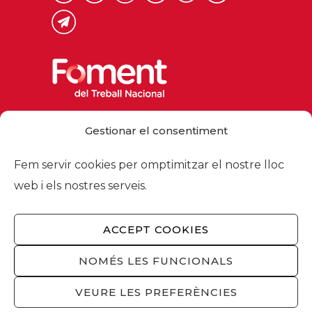
Via Laietana 32, 08003 Barcelona
Gestionar el consentiment
Tel. 93 484 12 00
foment@foment.com
Fem servir cookies per omptimitzar el nostre lloc
web i els nostres serveis.
ACCEPT COOKIES
© 2026 - Foment del Treball Nacional
Nosaltres
/
Associats
/
Comissions
/
NOMÉS LES FUNCIONALS
Actualitat
/
Serveis
/
Avís legal
/
Política de
privacitat
/
Política cookies
/
Privacitat
VEURE LES PREFERÈNCIES
xarxes socials