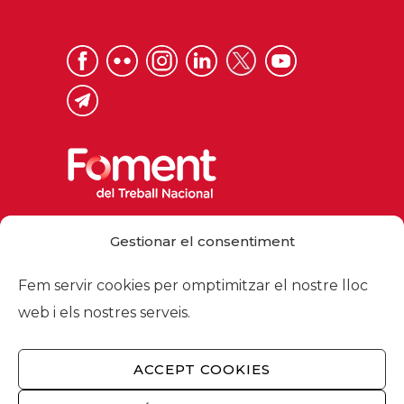
Via Laietana 32, 08003 Barcelona
Gestionar el consentiment
Tel. 93 484 12 00
foment@foment.com
Fem servir cookies per omptimitzar el nostre lloc
web i els nostres serveis.
ACCEPT COOKIES
© 2026 - Foment del Treball Nacional
Nosaltres
/
Associats
/
Comissions
/