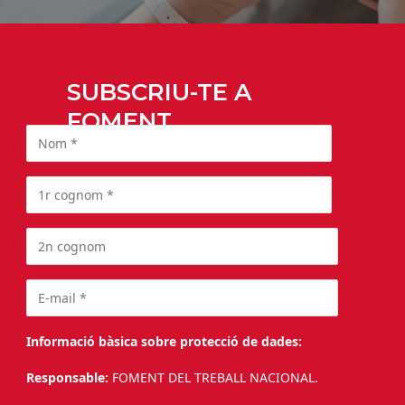
SUBSCRIU-TE A
FOMENT
Informació bàsica sobre protecció de dades:
Responsable:
FOMENT DEL TREBALL NACIONAL.