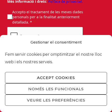
Més informació i drets:
Política de privacitat.
Accepto el tractament de les meves dades
personals per a la finalitat anteriorment
detallada. *
Gestionar el consentiment
Fem servir cookies per omptimitzar el nostre lloc
ENVIAR
web i els nostres serveis.
This site is protected by reCAPTCHA and the
ACCEPT COOKIES
Google
Privacy Policy
and
Terms of Service
apply.
NOMÉS LES FUNCIONALS
VEURE LES PREFERÈNCIES