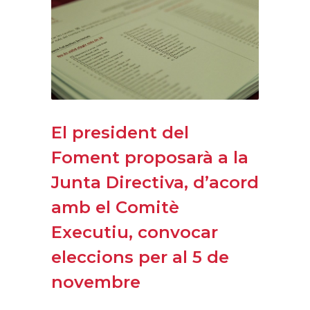
El president del
Foment proposarà a la
Junta Directiva, d’acord
amb el Comitè
Executiu, convocar
eleccions per al 5 de
novembre