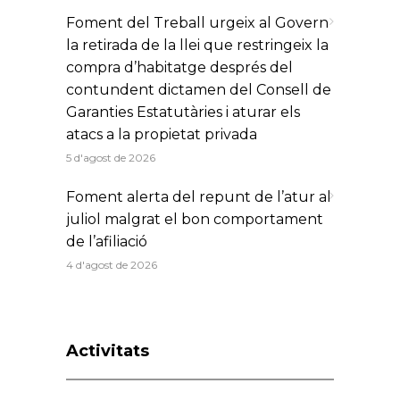
Foment del Treball urgeix al Govern
la retirada de la llei que restringeix la
compra d’habitatge després del
contundent dictamen del Consell de
Garanties Estatutàries i aturar els
atacs a la propietat privada
5 d'agost de 2026
Foment alerta del repunt de l’atur al
juliol malgrat el bon comportament
de l’afiliació
4 d'agost de 2026
Activitats