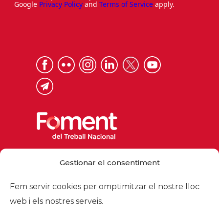
Google
Privacy Policy
and
Terms of Service
apply.
Via Laietana 32, 08003 Barcelona
Gestionar el consentiment
Tel. 93 484 12 00
foment@foment.com
Fem servir cookies per omptimitzar el nostre lloc
web i els nostres serveis.