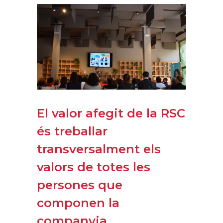
El valor afegit de la RSC
és treballar
transversalment els
valors de totes les
persones que
componen la
companyia