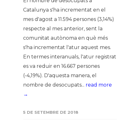
El nombre de desocupats a
Catalunya s'ha incrementat en el
mes d'agost a 11.594 persones (3,14%)
respecte al mes anterior, sent la
comunitat autònoma en què més
s'ha incrementat l'atur aquest mes.
En termes interanuals, l'atur registrat
es va reduir en 16.667 persones
(-4,19%). D'aquesta manera, el
nombre de desocupats...
read more
→
5 DE SETEMBRE DE 2018