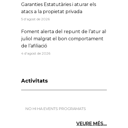
Garanties Estatutàries i aturar els
atacs a la propietat privada
5 d'agost de 2026
Foment alerta del repunt de l’atur al
juliol malgrat el bon comportament
de l’afiliació
4 d'agost de 2026
Activitats
NO HI HA EVENTS PROGRAMATS
VEURE MÉS...