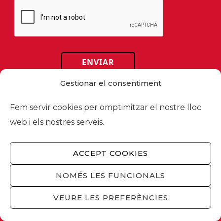
ENVIAR
Gestionar el consentiment
This site is protected by reCAPTCHA and the
Google
Privacy Policy
and
Terms of Service
apply.
Fem servir cookies per omptimitzar el nostre lloc
web i els nostres serveis.
ACCEPT COOKIES
NOMÉS LES FUNCIONALS
VEURE LES PREFERÈNCIES